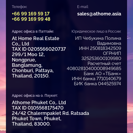
#купитьквартирувтаиланде #недвижимостьпхукет
Телефон:
E-mail:
#купитьвиллувтаиланде #купитьквартирунапхукете
+66 99 169 59 17
sales@athome.asia
#купитьквартирувпаттайе #купитьвиллунапхукете
+66 99 169 99 48
Адрес офиса в Паттайе:
Юридическое лицо в России:
At Home Real Estate
ИП Чебукина Полина
Вадимовна
Co,, Ltd
ИНН 250818342509
TAX ID 0205566020737
ОГРНИП
299/1 Moo 12,
325253600109980
Nongprue,
Расчетный счет
Banglamung,
40802810400008949685
Chonburi, Pattaya,
Банк АО «ТБанк»
Thailand, 20150.
ИНН банка 7710140679
БИК банка 044525974
Адрес офиса на о. Пхукет:
Athome Phuket Co,. Ltd
TAX ID 0105568175470
24/42 Chalermpakiet Rd. Ratsada
Phuket Town, Phuket,
Thailand, 83000.