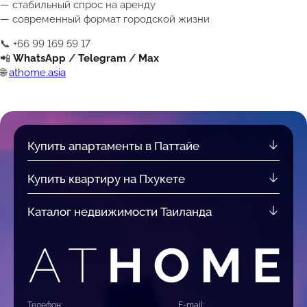
— стабильный спрос на аренду
— современный формат городской жизни
📞 +66 99 169 59 17
📲
WhatsApp
/
Telegram
/
Max
🌐
athome.asia
Купить апартаменты в Паттайе
Купить квартиру на Пхукете
Каталог недвижимости Таиланда
Телефон:
E-mail: