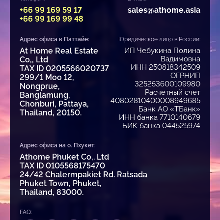
+66 99 169 59 17
sales@athome.asia
+66 99 169 99 48
Адрес офиса в Паттайе:
Юридическое лицо в России:
At Home Real Estate
ИП Чебукина Полина
Вадимовна
Co,, Ltd
ИНН 250818342509
TAX ID 0205566020737
ОГРНИП
299/1 Moo 12,
325253600109980
Nongprue,
Расчетный счет
Banglamung,
40802810400008949685
Chonburi, Pattaya,
Банк АО «ТБанк»
Thailand, 20150.
ИНН банка 7710140679
БИК банка 044525974
Адрес офиса на о. Пхукет:
Athome Phuket Co,. Ltd
TAX ID 0105568175470
24/42 Chalermpakiet Rd. Ratsada
Phuket Town, Phuket,
Thailand, 83000.
FAQ: