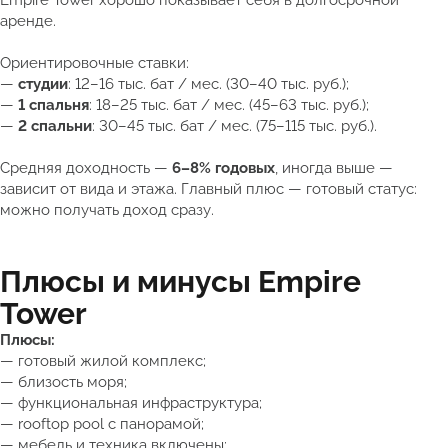
аренде.
Ориентировочные ставки:
—
студии
: 12–16 тыс. бат / мес. (30–40 тыс. руб.);
—
1 спальня
: 18–25 тыс. бат / мес. (45–63 тыс. руб.);
—
2 спальни
: 30–45 тыс. бат / мес. (75–115 тыс. руб.).
Средняя доходность —
6–8% годовых
, иногда выше —
зависит от вида и этажа. Главный плюс — готовый статус:
можно получать доход сразу.
Плюсы и минусы Empire
Tower
Плюсы:
— готовый жилой комплекс;
— близость моря;
— функциональная инфраструктура;
— rooftop pool с панорамой;
— мебель и техника включены;