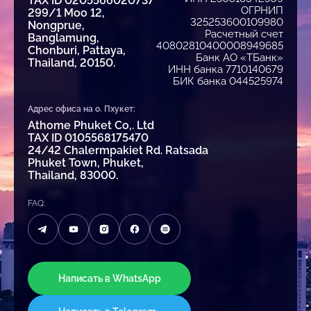
TAX ID 0205566020737
ОГРНИП
299/1 Moo 12,
325253600109980
Nongprue,
Расчетный счет
Banglamung,
40802810400008949685
Chonburi, Pattaya,
Банк АО «ТБанк»
Thailand, 20150.
ИНН банка 7710140679
БИК банка 044525974
Адрес офиса на о. Пхукет:
Athome Phuket Co,. Ltd
TAX ID 0105568175470
24/42 Chalermpakiet Rd. Ratsada
Phuket Town, Phuket,
Thailand, 83000.
FAQ:
Написать в WhatsApp