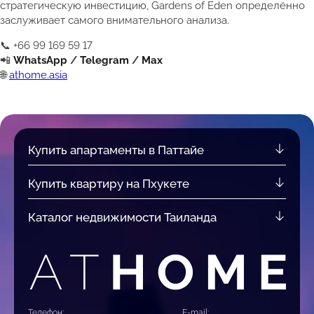
стратегическую инвестицию, Gardens of Eden определённо
заслуживает самого внимательного анализа.
📞 +66 99 169 59 17
📲
WhatsApp
/
Telegram
/
Max
🌐
athome.asia
Купить апартаменты в Паттайе
Купить квартиру на Пхукете
Каталог недвижимости Таиланда
Телефон:
E-mail: