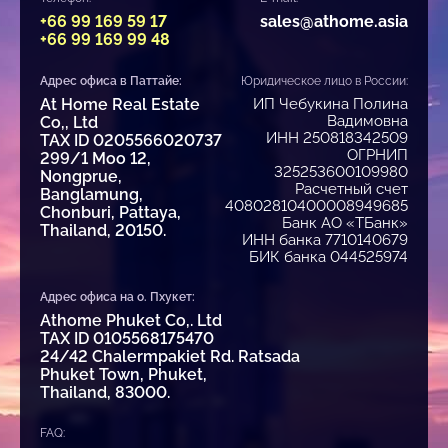
+66 99 169 59 17
sales@athome.asia
+66 99 169 99 48
Адрес офиса в Паттайе:
Юридическое лицо в России:
At Home Real Estate
ИП Чебукина Полина
Вадимовна
Co,, Ltd
ИНН 250818342509
TAX ID 0205566020737
ОГРНИП
299/1 Moo 12,
325253600109980
Nongprue,
Расчетный счет
Banglamung,
40802810400008949685
Chonburi, Pattaya,
Банк АО «ТБанк»
Thailand, 20150.
ИНН банка 7710140679
БИК банка 044525974
Адрес офиса на о. Пхукет:
Athome Phuket Co,. Ltd
TAX ID 0105568175470
24/42 Chalermpakiet Rd. Ratsada
Phuket Town, Phuket,
Thailand, 83000.
FAQ: