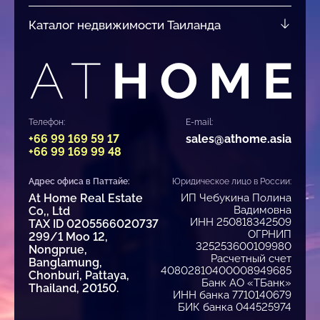
Каталог недвижимости Таиланда
Телефон:
E-mail:
+66 99 169 59 17
sales@athome.asia
+66 99 169 99 48
Адрес офиса в Паттайе:
Юридическое лицо в России:
At Home Real Estate
ИП Чебукина Полина
Вадимовна
Co,, Ltd
ИНН 250818342509
TAX ID 0205566020737
ОГРНИП
299/1 Moo 12,
325253600109980
Nongprue,
Расчетный счет
Banglamung,
40802810400008949685
Chonburi, Pattaya,
Банк АО «ТБанк»
Thailand, 20150.
ИНН банка 7710140679
БИК банка 044525974