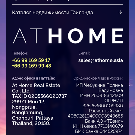
Каталог недвижимости Таиланда
Телефон:
E-mail:
+66 99 169 59 17
sales@athome.asia
+66 99 169 99 48
Адрес офиса в Паттайе:
Юридическое лицо в России:
At Home Real Estate
ИП Чебукина Полина
Вадимовна
Co,, Ltd
ИНН 250818342509
TAX ID 0205566020737
ОГРНИП
299/1 Moo 12,
325253600109980
Nongprue,
Расчетный счет
Banglamung,
40802810400008949685
Chonburi, Pattaya,
Банк АО «ТБанк»
Thailand, 20150.
ИНН банка 7710140679
БИК банка 044525974