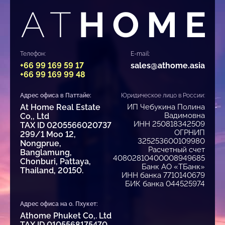
Телефон:
E-mail:
+66 99 169 59 17
sales@athome.asia
+66 99 169 99 48
Адрес офиса в Паттайе:
Юридическое лицо в России:
At Home Real Estate
ИП Чебукина Полина
Вадимовна
Co,, Ltd
ИНН 250818342509
TAX ID 0205566020737
ОГРНИП
299/1 Moo 12,
325253600109980
Nongprue,
Расчетный счет
Banglamung,
40802810400008949685
Chonburi, Pattaya,
Банк АО «ТБанк»
Thailand, 20150.
ИНН банка 7710140679
БИК банка 044525974
Адрес офиса на о. Пхукет:
Athome Phuket Co,. Ltd
TAX ID 0105568175470