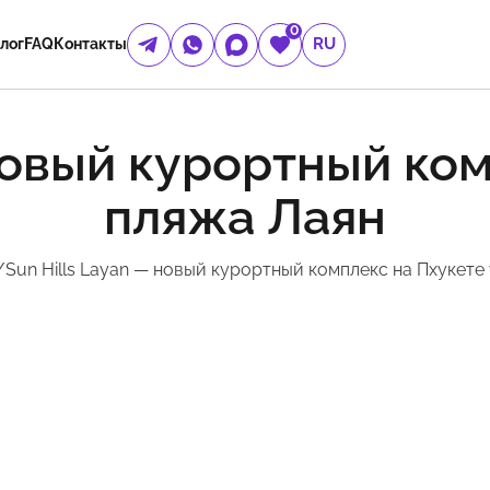
0
RU
лог
FAQ
Контакты
 новый курортный ком
пляжа Лаян
/
Sun Hills Layan — новый курортный комплекс на Пхукете