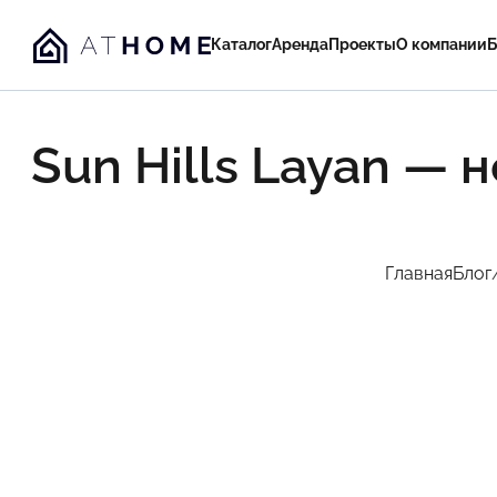
Каталог
Аренда
Проекты
О компании
Б
Sun Hills Layan —
Главная
Блог