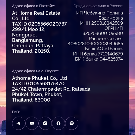
Адрес офиса в Паттайе:
Юридическое лицо в России:
At Home Real Estate
ИП Чебукина Полина
Вадимовна
Co,, Ltd
ИНН 250818342509
TAX ID 0205566020737
ОГРНИП
299/1 Moo 12,
325253600109980
Nongprue,
Расчетный счет
Banglamung,
40802810400008949685
Chonburi, Pattaya,
Банк АО «ТБанк»
Thailand, 20150.
ИНН банка 7710140679
БИК банка 044525974
Адрес офиса на о. Пхукет:
Athome Phuket Co,. Ltd
TAX ID 0105568175470
24/42 Chalermpakiet Rd. Ratsada
Phuket Town, Phuket,
Thailand, 83000.
FAQ: