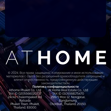
© 2024. Все права защищены. Копирование и иное использование
материалов с сайта без разрешения правообладателя запрещено и
влечет ответственность, предусмотренную действующим
законодательством.
Политика конфиденциальности
Athome Phuket Co,. Ltd
At Home Real Estate Co,, Ltd
TAX ID 0205566020737
TAX ID 0105568175470
24/42 Chalermpakiet Rd.
299/1 Moo 12, Nongprue,
Ratsada
Banglamung,
Phuket Town, Phuket,
Chonburi, Thailand, 20150.
Thailand, 83000.