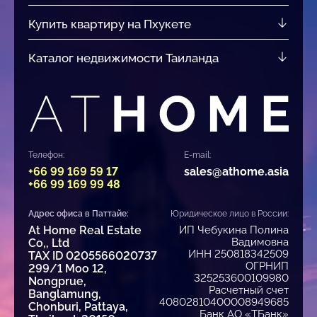
Купить квартиру на Пхукете
Каталог недвижимости Таиланда
Телефон:
E-mail:
+66 99 169 59 17
sales@athome.asia
+66 99 169 99 48
Адрес офиса в Паттайе:
Юридическое лицо в России:
At Home Real Estate
ИП Чебукина Полина
Вадимовна
Co,, Ltd
ИНН 250818342509
TAX ID 0205566020737
ОГРНИП
299/1 Moo 12,
325253600109980
Nongprue,
Расчетный счет
Banglamung,
40802810400008949685
Chonburi, Pattaya,
Банк АО «ТБанк»