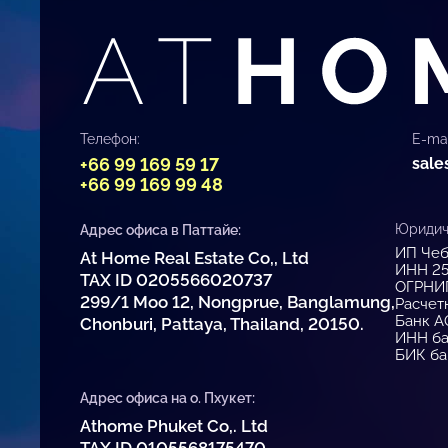
Телефон:
E-mai
+66 99 169 59 17
sale
+66 99 169 99 48
Юридиче
Адрес офиса в Паттайе:
ИП Чеб
At Home Real Estate Co,, Ltd
ИНН 2
TAX ID 0205566020737
ОГРНИ
299/1 Moo 12, Nongprue, Banglamung,
Расчет
Банк А
Chonburi, Pattaya, Thailand, 20150.
ИНН ба
БИК ба
Адрес офиса на о. Пхукет:
Athome Phuket Co,. Ltd
TAX ID 0105568175470