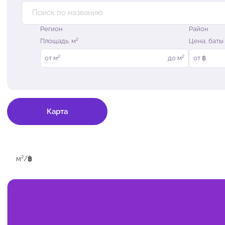
Регион
Район
Площадь, м²
Цена, баты
от
м²
до
м²
от ฿
Карта
м²
/
฿