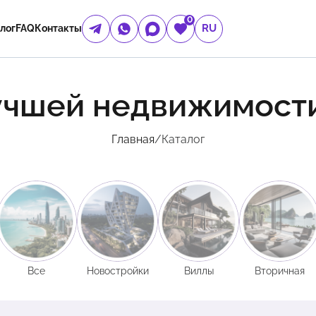
0
RU
лог
FAQ
Контакты
учшей недвижимост
Главная
/
Каталог
Все
Новостройки
Виллы
Вторичная