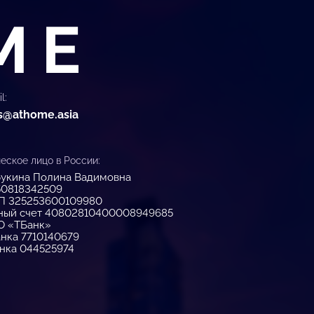
l:
s@athome.asia
ское лицо в России:
укина Полина Вадимовна
50818342509
П 325253600109980
ный счет 40802810400008949685
О «ТБанк»
нка 7710140679
нка 044525974