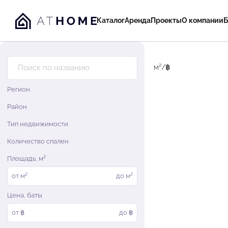
Назад
Каталог
Аренда
Проекты
О компании
Б
м²
/
฿
Регион
Район
Тип недвижимости
Количество спален
Площадь, м²
от
м²
до
м²
Цена, баты
от ฿
до ฿