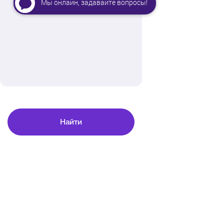
Мы онлайн, задавайте вопросы!
Найти
Купить апартаменты в Паттайе
Купить кондо в Паттайе
Продажа домов в Паттайе