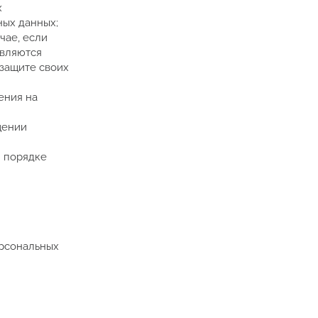
х
ных данных;
чае, если
являются
защите своих
ения на
щении
м порядке
ерсональных