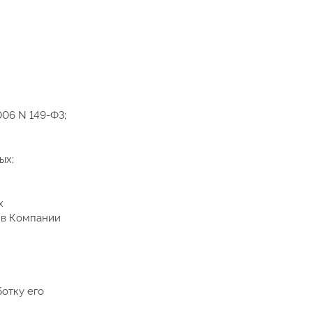
06 N 149-ФЗ;
ых;
х
ив Компании
ботку его