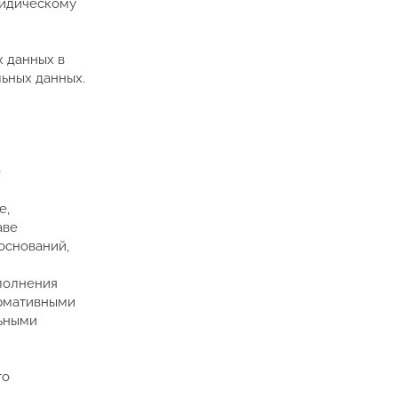
ридическому
 данных в
ьных данных.
е
е,
аве
оснований,
ыполнения
ормативными
льными
го