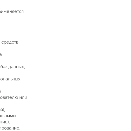
применяется
 средств
а
баз данных,
сональных
з
зователю или
й),
альными
ние),
ирование,