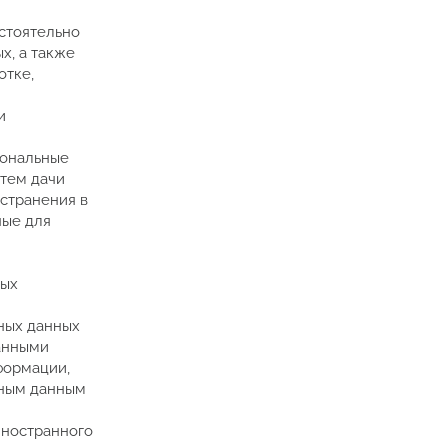
остоятельно
х, а также
отке,
и
сональные
утем дачи
странения в
ные для
ных
ных данных
анными
формации,
ьным данным
иностранного