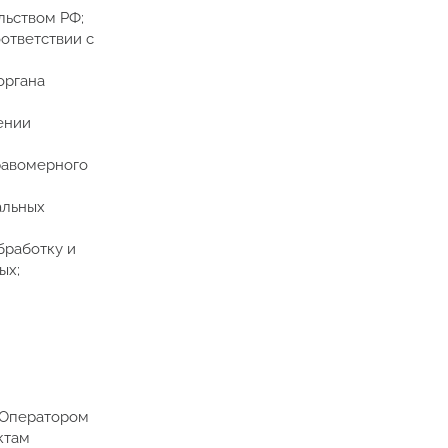
льством РФ;
ответствии с
органа
ении
равомерного
альных
бработку и
ых;
 Оператором
ктам