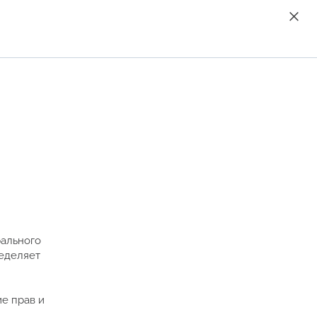
рального
ределяет
е прав и