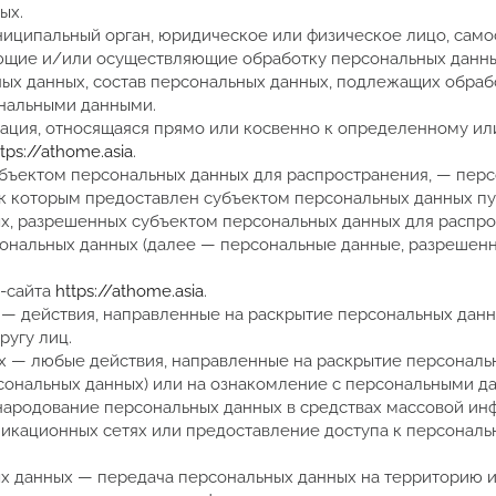
ых.
униципальный орган, юридическое или физическое лицо, сам
ющие и/или осуществляющие обработку персональных данны
х данных, состав персональных данных, подлежащих обраб
ональными данными.
ация, относящаяся прямо или косвенно к определенному ил
ttps://athome.asia
.
убъектом персональных данных для распространения, — пер
 к которым предоставлен субъектом персональных данных п
ых, разрешенных субъектом персональных данных для распро
ональных данных (далее — персональные данные, разрешен
б-сайта
https://athome.asia
.
 — действия, направленные на раскрытие персональных дан
угу лиц.
ых — любые действия, направленные на раскрытие персональ
сональных данных) или на ознакомление с персональными д
бнародование персональных данных в средствах массовой ин
кационных сетях или предоставление доступа к персонал
ных данных — передача персональных данных на территорию 