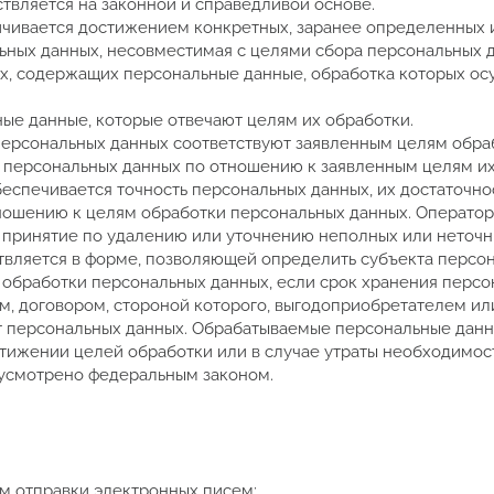
ствляется на законной и справедливой основе.
ничивается достижением конкретных, заранее определенных 
ьных данных, несовместимая с целями сбора персональных 
ых, содержащих персональные данные, обработка которых ос
ные данные, которые отвечают целям их обработки.
персональных данных соответствуют заявленным целям обра
 персональных данных по отношению к заявленным целям их
еспечивается точность персональных данных, их достаточнос
тношению к целям обработки персональных данных. Операто
принятие по удалению или уточнению неполных или неточн
ствляется в форме, позволяющей определить субъекта персо
и обработки персональных данных, если срок хранения перс
м, договором, стороной которого, выгодоприобретателем ил
т персональных данных. Обрабатываемые персональные дан
тижении целей обработки или в случае утраты необходимос
дусмотрено федеральным законом.
м отправки электронных писем;