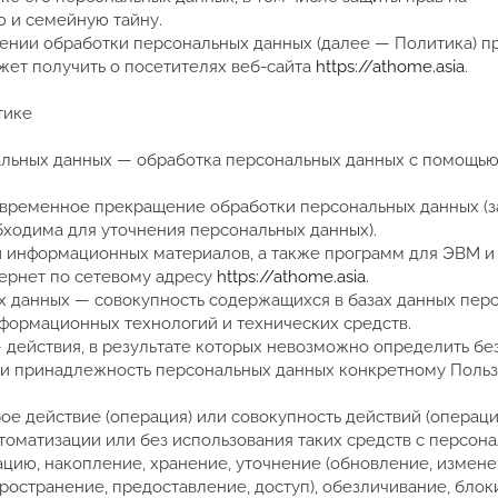
ю и семейную тайну.
шении обработки персональных данных (далее — Политика) 
жет получить о посетителях веб-сайта
https://athome.asia
.
тике
нальных данных — обработка персональных данных с помощью
 временное прекращение обработки персональных данных (з
бходима для уточнения персональных данных).
 и информационных материалов, а также программ для ЭВМ и 
тернет по сетевому адресу
https://athome.asia
.
х данных — совокупность содержащихся в базах данных пер
формационных технологий и технических средств.
 действия, в результате которых невозможно определить бе
и принадлежность персональных данных конкретному Поль
ое действие (операция) или совокупность действий (операци
томатизации или без использования таких средств с персон
ацию, накопление, хранение, уточнение (обновление, измене
ространение, предоставление, доступ), обезличивание, блок