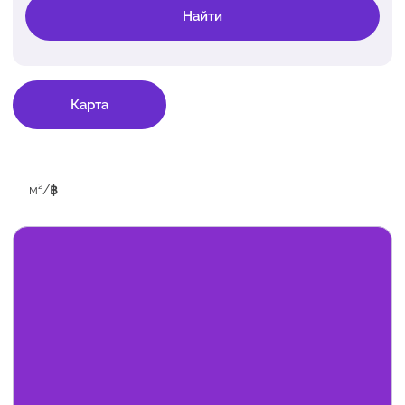
Найти
Карта
м²
/
฿