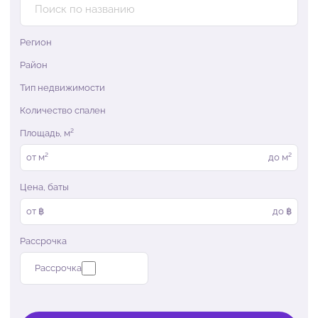
Регион
Район
Тип недвижимости
Количество спален
Площадь, м²
от
м²
до
м²
Цена, баты
от ฿
до ฿
Рассрочка
Рассрочка