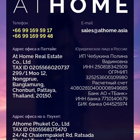
Телефон:
E-mail:
+66 99 169 59 17
sales@athome.asia
+66 99 169 99 48
Адрес офиса в Паттайе:
Юридическое лицо в России:
At Home Real Estate
ИП Чебукина Полина
Вадимовна
Co,, Ltd
ИНН 250818342509
TAX ID 0205566020737
ОГРНИП
299/1 Moo 12,
325253600109980
Nongprue,
Расчетный счет
Banglamung,
40802810400008949685
Chonburi, Pattaya,
Банк АО «ТБанк»
Thailand, 20150.
ИНН банка 7710140679
БИК банка 044525974
Адрес офиса на о. Пхукет:
Athome Phuket Co,. Ltd
TAX ID 0105568175470
24/42 Chalermpakiet Rd. Ratsada