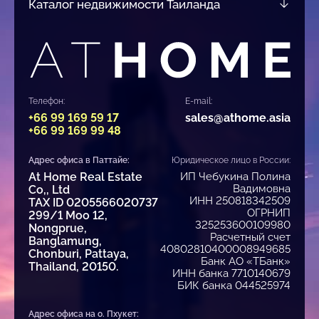
Каталог недвижимости Таиланда
Телефон:
E-mail:
+66 99 169 59 17
sales@athome.asia
+66 99 169 99 48
Адрес офиса в Паттайе:
Юридическое лицо в России:
At Home Real Estate
ИП Чебукина Полина
Вадимовна
Co,, Ltd
ИНН 250818342509
TAX ID 0205566020737
ОГРНИП
299/1 Moo 12,
325253600109980
Nongprue,
Расчетный счет
Banglamung,
40802810400008949685
Chonburi, Pattaya,
Банк АО «ТБанк»
Thailand, 20150.
ИНН банка 7710140679
БИК банка 044525974
Адрес офиса на о. Пхукет: