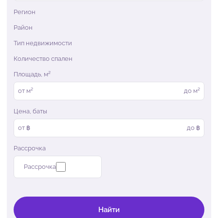
Регион
Район
Тип недвижимости
Количество спален
Площадь, м²
от
м²
до
м²
Цена, баты
от ฿
до ฿
Рассрочка
Рассрочка
Найти