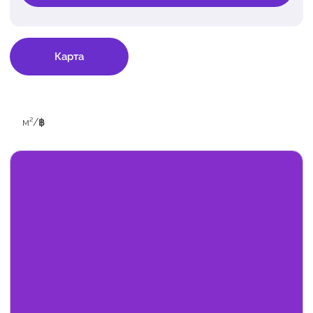
Карта
м²
/
฿