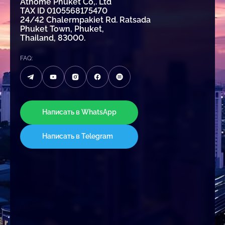
Athome Phuket Co,. Ltd
TAX ID 0105568175470
24/42 Chalermpakiet Rd. Ratsada
Phuket Town, Phuket,
Thailand, 83000.
FAQ:
Написать в WhatsApp
Написать в Telegram