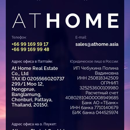
Телефон:
E-mail:
+66 99 169 59 17
sales@athome.asia
+66 99 169 99 48
Адрес офиса в Паттайе:
Юридическое лицо в России:
At Home Real Estate
ИП Чебукина Полина
Вадимовна
Co,, Ltd
ИНН 250818342509
TAX ID 0205566020737
ОГРНИП
299/1 Moo 12,
325253600109980
Nongprue,
Расчетный счет
Banglamung,
40802810400008949685
Chonburi, Pattaya,
Банк АО «ТБанк»
Thailand, 20150.
ИНН банка 7710140679
БИК банка 044525974
Адрес офиса на о. Пхукет: