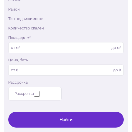
Район
Тип недвижимости
Количество спален
Площадь, м²
от
м²
до
м²
Цена, баты
от ฿
до ฿
Рассрочка
Рассрочка
Найти