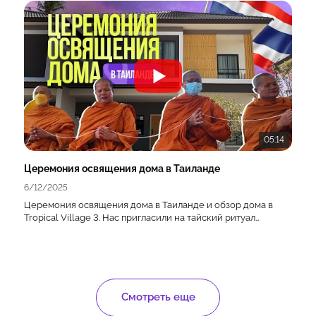
05:14
Церемония освящения дома в Таиланде
6/12/2025
Церемония освящения дома в Таиланде и обзор дома в
Tropical Village 3. Нас пригласили на тайский ритуал
благословения, где монахи проводят обряд для защиты
дома от злых духов.
Помимо церемонии сняли для вас обзор дома 215 м² в
Восточной Паттайе, который стоит всего 4,5 млн бат (~11,7
млн ₽).
Смотреть еще