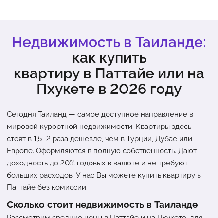
ATHOME Real Estate: помогаем купить недвижимость в
Таиланде с комиссией 0% и выгодой до 1 000 000 ₽.
► Телеграм-канал №1 о недвижимости в Таиланде (10 000
Недвижимость в Таиланде:
читателей):
https://t.me/+TyoonzjNJTEzOTNl
► Сайт-каталог:
https://athome.asia/?utm_source=youtube
как купить
► Написать в WhatsApp:
https://wtsp.cc/66991695917
► Написать в Telegram:
https://t.me/athomerealestate
квартиру в Паттайе или на
► Мы в Instagram:
https://www.instagram.com/athome.asia/
Пхукете в 2026 году
ATHOME Real Estate Co.Ltd. 299, 1, Pattaya City, Amphoe Bang
Lamung, Chon Buri 20150.
Сегодня Таиланд — самое доступное направление в
📞 +66991699948
📞 +66991695917
мировой курортной недвижимости. Квартиры здесь
стоят в 1,5–2 раза дешевле, чем в Турции, Дубае или
#недвижимостьтаиланд #недвижимостьпаттайя
Европе. Оформляются в полную собственность. Дают
#купитьквартирувтаиланде #недвижимостьпхукет
#купитьвиллувтаиланде #купитьквартирунапхукете
доходность до 20% годовых в валюте и не требуют
#купитьквартирувпаттайе #купитьвиллунапхукете
больших расходов. У нас Вы можете купить квартиру в
Паттайе без комиссии.
Сколько стоит недвижимость в Таиланде
Рассмотрим средние цены в Паттайе и на Пхукете, для