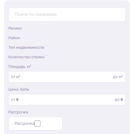
Регион
Район
Тип недвижимости
Количество спален
Площадь, м²
от
м²
до
м²
Цена, баты
от ฿
до ฿
Рассрочка
Рассрочка