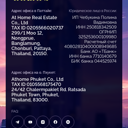
Адрес офиса в Паттайе:
Юридическое лицо в России:
At Home Real Estate
ИП Чебукина Полина
Вадимовна
Co,, Ltd
ИНН 250818342509
TAX ID 0205566020737
ОГРНИП
299/1 Moo 12,
325253600109980
Nongprue,
Расчетный счет
Banglamung,
40802810400008949685
Chonburi, Pattaya,
Банк АО «ТБанк»
Thailand, 20150.
ИНН банка 7710140679
БИК банка 044525974
Адрес офиса на о. Пхукет:
Athome Phuket Co,. Ltd
TAX ID 0105568175470
24/42 Chalermpakiet Rd. Ratsada
Phuket Town, Phuket,
Thailand, 83000.
FAQ: