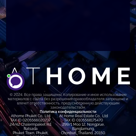
© 2024. Все права защищены. Копирование и иное использование
материалов с сайта без разрешения правообладателя запрещено и
влечет ответственность, предусмотренную действующим
законодательством.
Политика конфиденциальности
Athome Phuket Co,. Ltd
At Home Real Estate Co,, Ltd
TAX ID 0205566020737
TAX ID 0105568175470
24/42 Chalermpakiet Rd.
299/1 Moo 12, Nongprue,
Ratsada
Banglamung,
Phuket Town, Phuket,
Chonburi, Thailand, 20150.