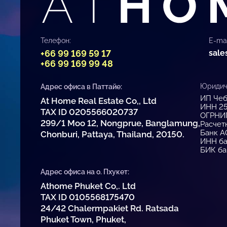
Телефон:
E-mai
+66 99 169 59 17
sale
+66 99 169 99 48
Юридиче
Адрес офиса в Паттайе:
ИП Чеб
At Home Real Estate Co,, Ltd
ИНН 2
TAX ID 0205566020737
ОГРНИ
299/1 Moo 12, Nongprue, Banglamung,
Расчет
Банк А
Chonburi, Pattaya, Thailand, 20150.
ИНН ба
БИК ба
Адрес офиса на о. Пхукет:
Athome Phuket Co,. Ltd
TAX ID 0105568175470
24/42 Chalermpakiet Rd. Ratsada
Phuket Town, Phuket,