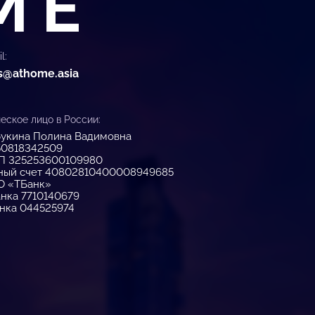
l:
s@athome.asia
ское лицо в России:
укина Полина Вадимовна
50818342509
П 325253600109980
ный счет 40802810400008949685
О «ТБанк»
нка 7710140679
нка 044525974