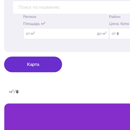
Регион
Район
Площадь, м²
Цена, баты
от
м²
до
м²
от ฿
Карта
м²
/
฿