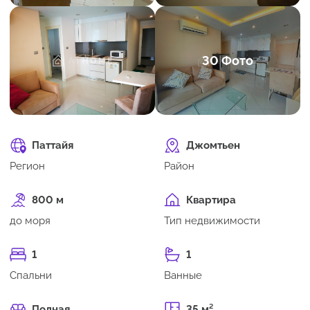
30 Фото
Паттайя
Джомтьен
Регион
Район
800 м
Квартира
до моря
Тип недвижимости
1
1
Спальни
Ванные
Полная
35 м²