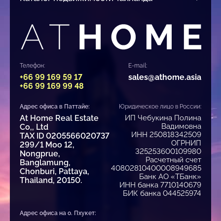
Телефон:
E-mail:
+66 99 169 59 17
sales@athome.asia
+66 99 169 99 48
Адрес офиса в Паттайе:
Юридическое лицо в России:
At Home Real Estate
ИП Чебукина Полина
Вадимовна
Co,, Ltd
ИНН 250818342509
TAX ID 0205566020737
ОГРНИП
299/1 Moo 12,
325253600109980
Nongprue,
Расчетный счет
Banglamung,
40802810400008949685
Chonburi, Pattaya,
Банк АО «ТБанк»
Thailand, 20150.
ИНН банка 7710140679
БИК банка 044525974
Адрес офиса на о. Пхукет: