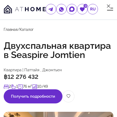
0
RU
Главная
/
Каталог
Двухспальная квартира
в Seaspire Jomtien
Квартира | Паттайя , Джомтьен
฿12 276 432
2
1
76 м²
10/49
Получить подробности