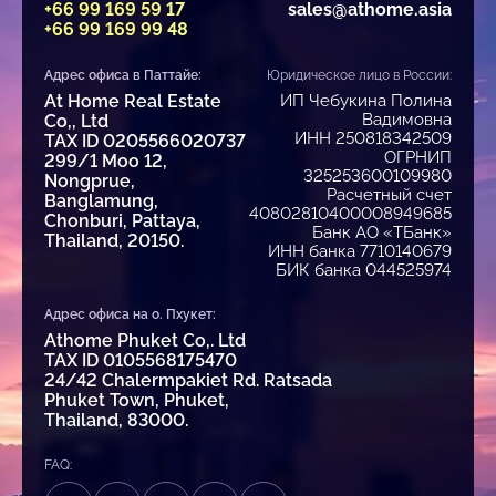
+66 99 169 59 17
sales@athome.asia
+66 99 169 99 48
Адрес офиса в Паттайе:
Юридическое лицо в России:
At Home Real Estate
ИП Чебукина Полина
Вадимовна
Co,, Ltd
ИНН 250818342509
TAX ID 0205566020737
ОГРНИП
299/1 Moo 12,
325253600109980
Nongprue,
Расчетный счет
Banglamung,
40802810400008949685
Chonburi, Pattaya,
Банк АО «ТБанк»
Thailand, 20150.
ИНН банка 7710140679
БИК банка 044525974
Адрес офиса на о. Пхукет:
Athome Phuket Co,. Ltd
TAX ID 0105568175470
24/42 Chalermpakiet Rd. Ratsada
Phuket Town, Phuket,
Thailand, 83000.
FAQ: