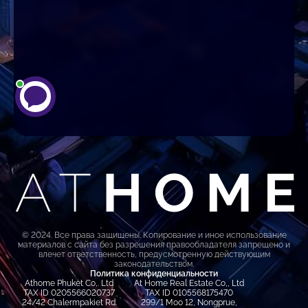
© 2024. Все права защищены. Копирование и иное использование
материалов с сайта без разрешения правообладателя запрещено и
влечет ответственность, предусмотренную действующим
законодательством.
Политика конфиденциальности
Athome Phuket Co,. Ltd
At Home Real Estate Co,, Ltd
TAX ID 0205566020737
TAX ID 0105568175470
24/42 Chalermpakiet Rd.
299/1 Moo 12, Nongprue,