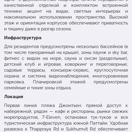
качественной отделкой и комплектом встроенной
техники; акцент на видах, светлых интерьерах и
максимальном использовании пространства. Высокий
этаж и ориентация корпусов обеспечивают приватность
и тишину даже в разгар сезона.
Инфраструктура
Для резидентов предусмотрены несколько бассейнов (в
том числе панорамный на крыше), зоны лаунж и sky bar,
фитнес с видом на море, сауна и онсэн (раздельные),
детский клуб и игровая, коворкинг и переговорные,
садовые террасы, консьерж-сервис, круглосуточная
охрана и система видеонаблюдения, многоуровневая
парковка. Планировкой этажей предусмотрены
семейные и тихие зоны отдыха.
Локация
Первая линия пляжа Джомтьен: прямой доступ к
набережной, рядом — кафе и рестораны, рынки свежих
морепродуктов, 7-Eleven, остановки тук-туков и вся
туристическая инфраструктура южной Паттайи. Удобная
развязка к Thappraya Rd и Sukhumvit Rd обеспечивает