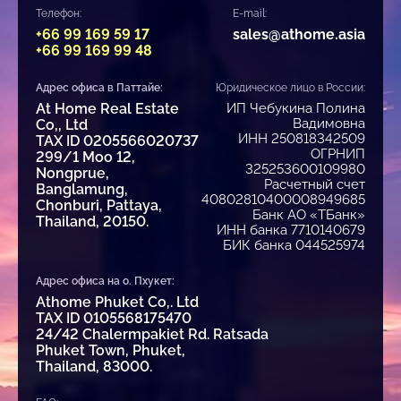
Телефон:
E-mail:
+66 99 169 59 17
sales@athome.asia
+66 99 169 99 48
Адрес офиса в Паттайе:
Юридическое лицо в России:
At Home Real Estate
ИП Чебукина Полина
Вадимовна
Co,, Ltd
ИНН 250818342509
TAX ID 0205566020737
ОГРНИП
299/1 Moo 12,
325253600109980
Nongprue,
Расчетный счет
Banglamung,
40802810400008949685
Chonburi, Pattaya,
Банк АО «ТБанк»
Thailand, 20150.
ИНН банка 7710140679
БИК банка 044525974
Адрес офиса на о. Пхукет:
Athome Phuket Co,. Ltd
TAX ID 0105568175470
24/42 Chalermpakiet Rd. Ratsada
Phuket Town, Phuket,
Thailand, 83000.