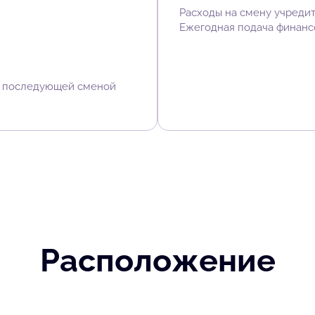
Расходы на смену учредит
Ежегодная подача финанс
с последующей сменой
Расположение