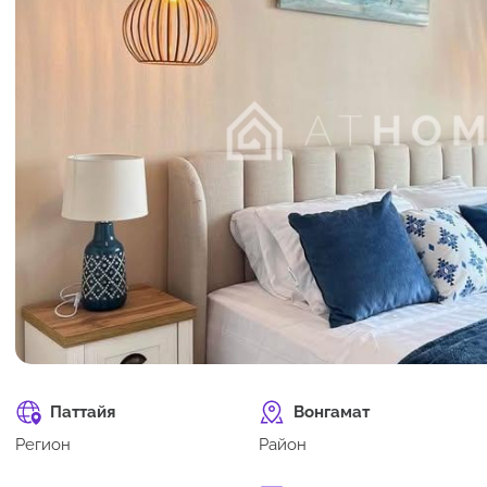
Паттайя
Вонгамат
Регион
Район