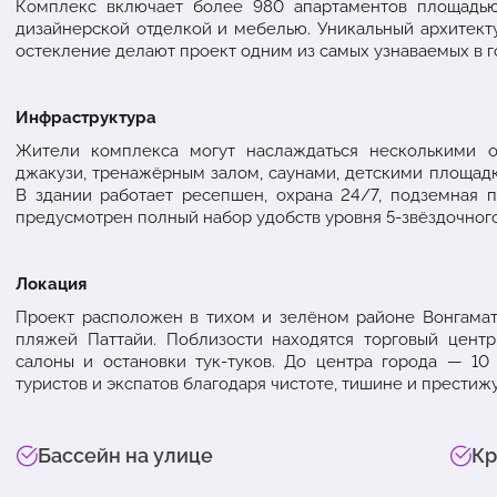
Комплекс включает более 980 апартаментов площадью
дизайнерской отделкой и мебелью. Уникальный архитект
остекление делают проект одним из самых узнаваемых в г
Инфраструктура
Жители комплекса могут наслаждаться несколькими 
джакузи, тренажёрным залом, саунами, детскими площад
В здании работает ресепшен, охрана 24/7, подземная п
предусмотрен полный набор удобств уровня 5-звёздочного
Локация
Проект расположен в тихом и зелёном районе Вонгамат,
пляжей Паттайи. Поблизости находятся торговый центр 
салоны и остановки тук-туков. До центра города — 10
туристов и экспатов благодаря чистоте, тишине и престижу
Бассейн на улице
Кр