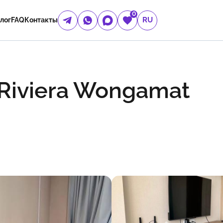
0
RU
лог
FAQ
Контакты
Riviera Wongamat