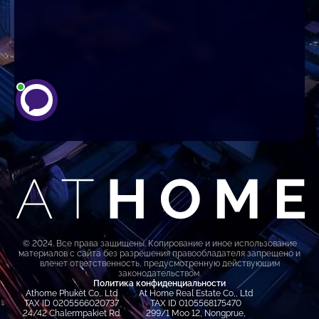
© 2024. Все права защищены. Копирование и иное использование
материалов с сайта без разрешения правообладателя запрещено и
влечет ответственность, предусмотренную действующим
законодательством.
Политика конфиденциальности
Athome Phuket Co,. Ltd
At Home Real Estate Co,, Ltd
TAX ID 0205566020737
TAX ID 0105568175470
24/42 Chalermpakiet Rd.
299/1 Moo 12, Nongprue,