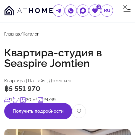
0
RU
Главная
/
Каталог
Квартира-студия в
Seaspire Jomtien
Квартира | Паттайя , Джомтьен
฿5 551 970
1
1
30 м²
24/49
Получить подробности