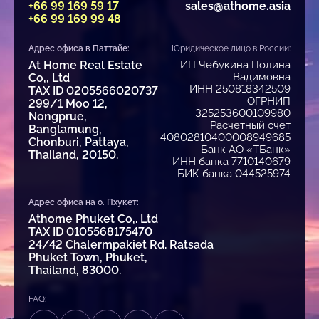
+66 99 169 59 17
sales@athome.asia
+66 99 169 99 48
Адрес офиса в Паттайе:
Юридическое лицо в России:
At Home Real Estate
ИП Чебукина Полина
Вадимовна
Co,, Ltd
ИНН 250818342509
TAX ID 0205566020737
ОГРНИП
299/1 Moo 12,
325253600109980
Nongprue,
Расчетный счет
Banglamung,
40802810400008949685
Chonburi, Pattaya,
Банк АО «ТБанк»
Thailand, 20150.
ИНН банка 7710140679
БИК банка 044525974
Адрес офиса на о. Пхукет:
Athome Phuket Co,. Ltd
TAX ID 0105568175470
24/42 Chalermpakiet Rd. Ratsada
Phuket Town, Phuket,
Thailand, 83000.
FAQ: