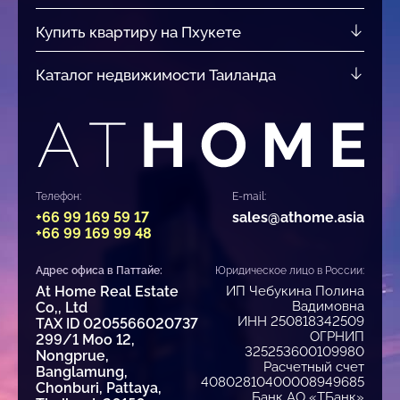
Купить квартиру на Пхукете
Каталог недвижимости Таиланда
Телефон:
E-mail:
+66 99 169 59 17
sales@athome.asia
+66 99 169 99 48
Адрес офиса в Паттайе:
Юридическое лицо в России:
At Home Real Estate
ИП Чебукина Полина
Вадимовна
Co,, Ltd
ИНН 250818342509
TAX ID 0205566020737
ОГРНИП
299/1 Moo 12,
325253600109980
Nongprue,
Расчетный счет
Banglamung,
40802810400008949685
Chonburi, Pattaya,
Банк АО «ТБанк»