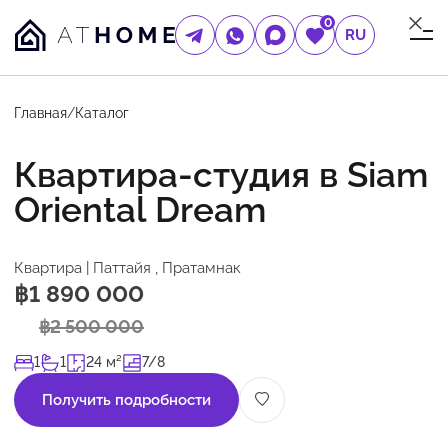
0
RU
Главная
/
Каталог
Квартира-студия в Siam
Oriental Dream
Квартира | Паттайя , Пратамнак
฿1 890 000
฿2 500 000
1
1
24 м²
7/8
Получить подробности