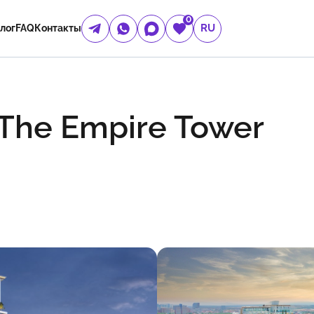
0
RU
лог
FAQ
Контакты
The Empire Tower