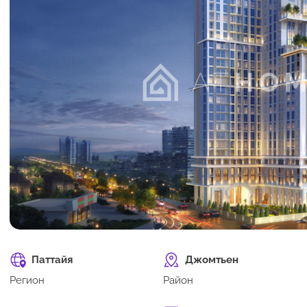
Паттайя
Джомтьен
Регион
Район