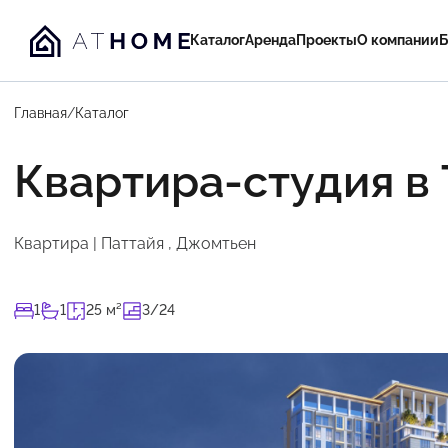
Каталог
Аренда
Проекты
О компании
Б
Главная
/
Каталог
Квартира-студия в 
Квартира | Паттайя , Джомтьен
1
1
25 м²
3/24