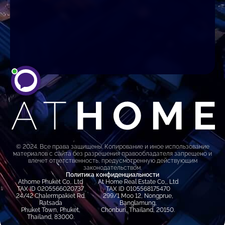
© 2024. Все права защищены. Копирование и иное использование
материалов с сайта без разрешения правообладателя запрещено и
влечет ответственность, предусмотренную действующим
законодательством.
Политика конфиденциальности
Athome Phuket Co,. Ltd
At Home Real Estate Co,, Ltd
TAX ID 0205566020737
TAX ID 0105568175470
24/42 Chalermpakiet Rd.
299/1 Moo 12, Nongprue,
Ratsada
Banglamung,
Phuket Town, Phuket,
Chonburi, Thailand, 20150.
Thailand, 83000.