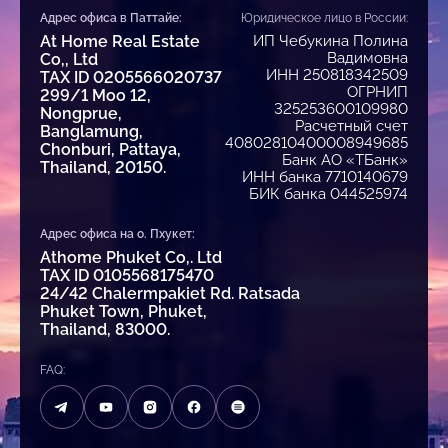
Адрес офиса в Паттайе:
Юридическое лицо в России:
At Home Real Estate
ИП Чебукина Полина
Вадимовна
Co,, Ltd
ИНН 250818342509
TAX ID 0205566020737
ОГРНИП
299/1 Moo 12,
325253600109980
Nongprue,
Расчетный счет
Banglamung,
40802810400008949685
Chonburi, Pattaya,
Банк АО «ТБанк»
Thailand, 20150.
ИНН банка 7710140679
БИК банка 044525974
Адрес офиса на о. Пхукет:
Athome Phuket Co,. Ltd
TAX ID 0105568175470
24/42 Chalermpakiet Rd. Ratsada
Phuket Town, Phuket,
Thailand, 83000.
FAQ: