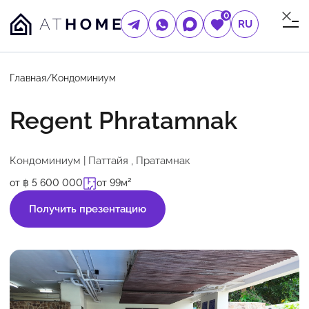
0
RU
Главная
/
Кондоминиум
Regent Phratamnak
Кондоминиум | Паттайя , Пратамнак
от ฿ 5 600 000
от 99м²
Получить презентацию