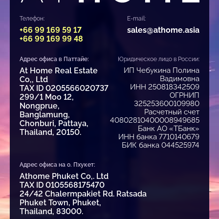
Телефон:
E-mail:
+66 99 169 59 17
sales@athome.asia
+66 99 169 99 48
Адрес офиса в Паттайе:
Юридическое лицо в России:
At Home Real Estate
ИП Чебукина Полина
Вадимовна
Co,, Ltd
ИНН 250818342509
TAX ID 0205566020737
ОГРНИП
299/1 Moo 12,
325253600109980
Nongprue,
Расчетный счет
Banglamung,
40802810400008949685
Chonburi, Pattaya,
Банк АО «ТБанк»
Thailand, 20150.
ИНН банка 7710140679
БИК банка 044525974
Адрес офиса на о. Пхукет:
Athome Phuket Co,. Ltd
TAX ID 0105568175470
24/42 Chalermpakiet Rd. Ratsada
Phuket Town, Phuket,
Thailand, 83000.