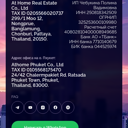
At Home Real Estate
ИП Чебукина Полина
Вадимовна
Co,, Ltd
ИНН 250818342509
TAX ID 0205566020737
ОГРНИП
299/1 Moo 12,
325253600109980
Nongprue,
Расчетный счет
Banglamung,
40802810400008949685
Chonburi, Pattaya,
Банк АО «ТБанк»
Thailand, 20150.
ИНН банка 7710140679
БИК банка 044525974
Адрес офиса на о. Пхукет:
Athome Phuket Co,. Ltd
TAX ID 0105568175470
24/42 Chalermpakiet Rd. Ratsada
Phuket Town, Phuket,
Thailand, 83000.
FAQ:
Написать в WhatsApp