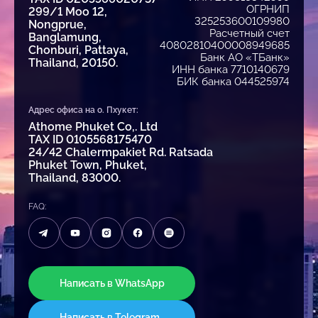
ОГРНИП
299/1 Moo 12,
325253600109980
Nongprue,
Расчетный счет
Banglamung,
40802810400008949685
Chonburi, Pattaya,
Банк АО «ТБанк»
Thailand, 20150.
ИНН банка 7710140679
БИК банка 044525974
Адрес офиса на о. Пхукет:
Athome Phuket Co,. Ltd
TAX ID 0105568175470
24/42 Chalermpakiet Rd. Ratsada
Phuket Town, Phuket,
Thailand, 83000.
FAQ:
Написать в WhatsApp
Написать в Telegram