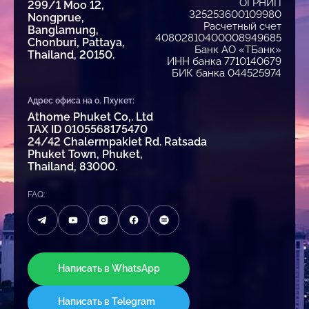
ОГРНИП
299/1 Moo 12,
325253600109980
Nongprue,
Расчетный счет
Banglamung,
40802810400008949685
Chonburi, Pattaya,
Банк АО «ТБанк»
Thailand, 20150.
ИНН банка 7710140679
БИК банка 044525974
Адрес офиса на о. Пхукет:
Athome Phuket Co,. Ltd
TAX ID 0105568175470
24/42 Chalermpakiet Rd. Ratsada
Phuket Town, Phuket,
Thailand, 83000.
FAQ:
Написать в WhatsApp
Написать в Telegram