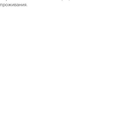
проживания.
Получить подборку квартир в Таиланде от 5 млн ₽