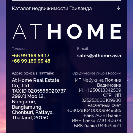
Каталог недвижимости Таиланда
Телефон:
E-mail:
+66 99 169 59 17
sales@athome.asia
+66 99 169 99 48
Адрес офиса в Паттайе:
Юридическое лицо в России:
At Home Real Estate
ИП Чебукина Полина
Вадимовна
Co,, Ltd
ИНН 250818342509
TAX ID 0205566020737
ОГРНИП
299/1 Moo 12,
325253600109980
Nongprue,
Расчетный счет
Banglamung,
40802810400008949685
Chonburi, Pattaya,
Банк АО «ТБанк»
Thailand, 20150.
ИНН банка 7710140679
БИК банка 044525974