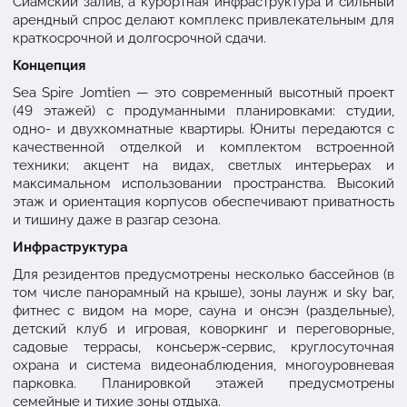
Сиамский залив, а курортная инфраструктура и сильный
арендный спрос делают комплекс привлекательным для
краткосрочной и долгосрочной сдачи.
Концепция
Sea Spire Jomtien — это современный высотный проект
(49 этажей) с продуманными планировками: студии,
одно- и двухкомнатные квартиры. Юниты передаются с
качественной отделкой и комплектом встроенной
техники; акцент на видах, светлых интерьерах и
максимальном использовании пространства. Высокий
этаж и ориентация корпусов обеспечивают приватность
и тишину даже в разгар сезона.
Инфраструктура
Для резидентов предусмотрены несколько бассейнов (в
том числе панорамный на крыше), зоны лаунж и sky bar,
фитнес с видом на море, сауна и онсэн (раздельные),
детский клуб и игровая, коворкинг и переговорные,
садовые террасы, консьерж-сервис, круглосуточная
охрана и система видеонаблюдения, многоуровневая
парковка. Планировкой этажей предусмотрены
семейные и тихие зоны отдыха.