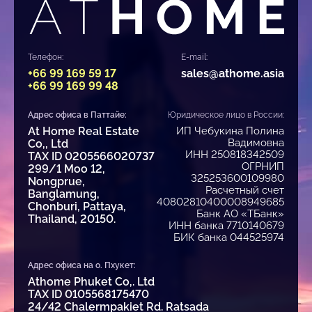
Телефон:
E-mail:
+66 99 169 59 17
sales@athome.asia
+66 99 169 99 48
Адрес офиса в Паттайе:
Юридическое лицо в России:
At Home Real Estate
ИП Чебукина Полина
Вадимовна
Co,, Ltd
ИНН 250818342509
TAX ID 0205566020737
ОГРНИП
299/1 Moo 12,
325253600109980
Nongprue,
Расчетный счет
Banglamung,
40802810400008949685
Chonburi, Pattaya,
Банк АО «ТБанк»
Thailand, 20150.
ИНН банка 7710140679
БИК банка 044525974
Адрес офиса на о. Пхукет:
Athome Phuket Co,. Ltd
TAX ID 0105568175470
24/42 Chalermpakiet Rd. Ratsada