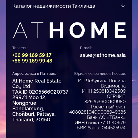
Каталог недвижимости Таиланда
Телефон:
E-mail:
+66 99 169 59 17
sales@athome.asia
+66 99 169 99 48
Адрес офиса в Паттайе:
Юридическое лицо в России:
At Home Real Estate
ИП Чебукина Полина
Вадимовна
Co,, Ltd
ИНН 250818342509
TAX ID 0205566020737
ОГРНИП
299/1 Moo 12,
325253600109980
Nongprue,
Расчетный счет
Banglamung,
40802810400008949685
Chonburi, Pattaya,
Банк АО «ТБанк»
Thailand, 20150.
ИНН банка 7710140679
БИК банка 044525974