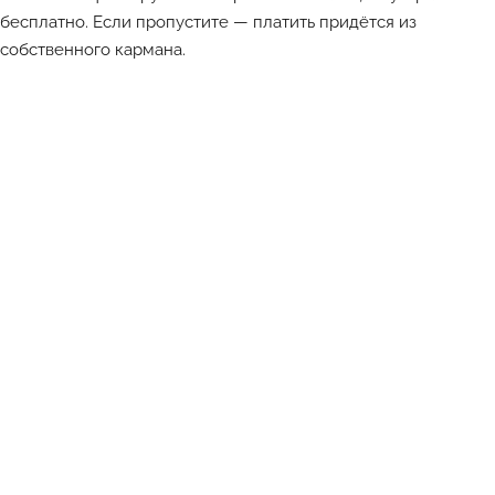
бесплатно. Если пропустите — платить придётся из
собственного кармана.
Лучшие объекты каждый день в Телеграм-канале ATHOME