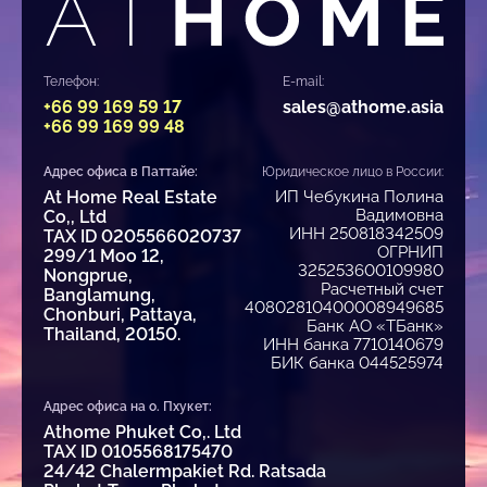
Телефон:
E-mail:
+66 99 169 59 17
sales@athome.asia
+66 99 169 99 48
Адрес офиса в Паттайе:
Юридическое лицо в России:
At Home Real Estate
ИП Чебукина Полина
Вадимовна
Co,, Ltd
ИНН 250818342509
TAX ID 0205566020737
ОГРНИП
299/1 Moo 12,
325253600109980
Nongprue,
Расчетный счет
Banglamung,
40802810400008949685
Chonburi, Pattaya,
Банк АО «ТБанк»
Thailand, 20150.
ИНН банка 7710140679
БИК банка 044525974
Адрес офиса на о. Пхукет:
Athome Phuket Co,. Ltd
TAX ID 0105568175470
24/42 Chalermpakiet Rd. Ratsada