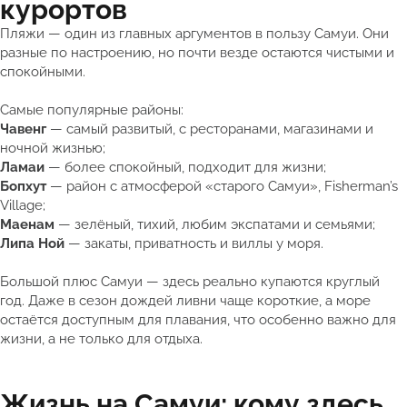
курортов
Пляжи — один из главных аргументов в пользу Самуи. Они
разные по настроению, но почти везде остаются чистыми и
спокойными.
Самые популярные районы:
Чавенг
— самый развитый, с ресторанами, магазинами и
ночной жизнью;
Ламаи
— более спокойный, подходит для жизни;
Бопхут
— район с атмосферой «старого Самуи», Fisherman’s
Village;
Маенам
— зелёный, тихий, любим экспатами и семьями;
Липа Ной
— закаты, приватность и виллы у моря.
Большой плюс Самуи — здесь реально купаются круглый
год. Даже в сезон дождей ливни чаще короткие, а море
остаётся доступным для плавания, что особенно важно для
жизни, а не только для отдыха.
Жизнь на Самуи: кому здесь