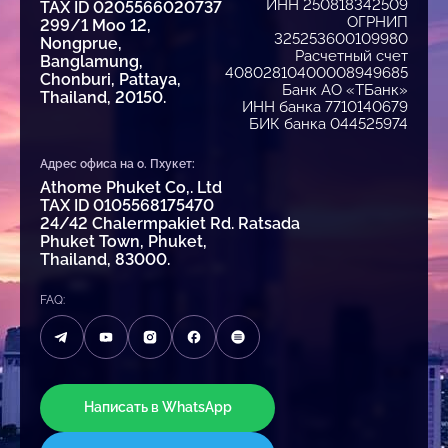
ИНН 250818342509
TAX ID 0205566020737
ОГРНИП
299/1 Moo 12,
325253600109980
Nongprue,
Расчетный счет
Banglamung,
40802810400008949685
Chonburi, Pattaya,
Банк АО «ТБанк»
Thailand, 20150.
ИНН банка 7710140679
БИК банка 044525974
Адрес офиса на о. Пхукет:
Athome Phuket Co,. Ltd
TAX ID 0105568175470
24/42 Chalermpakiet Rd. Ratsada
Phuket Town, Phuket,
Thailand, 83000.
FAQ:
Написать в WhatsApp