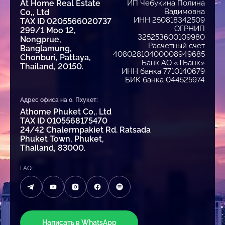
At Home Real Estate
ИП Чебукина Полина
Вадимовна
Co,, Ltd
ИНН 250818342509
TAX ID 0205566020737
ОГРНИП
299/1 Moo 12,
325253600109980
Nongprue,
Расчетный счет
Banglamung,
40802810400008949685
Chonburi, Pattaya,
Банк АО «ТБанк»
Thailand, 20150.
ИНН банка 7710140679
БИК банка 044525974
Адрес офиса на о. Пхукет:
Athome Phuket Co,. Ltd
TAX ID 0105568175470
24/42 Chalermpakiet Rd. Ratsada
Phuket Town, Phuket,
Thailand, 83000.
FAQ:
Написать в WhatsApp