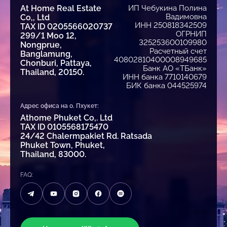
At Home Real Estate
ИП Чебукина Полина
Вадимовна
Co,, Ltd
ИНН 250818342509
TAX ID 0205566020737
ОГРНИП
299/1 Moo 12,
325253600109980
Nongprue,
Расчетный счет
Banglamung,
40802810400008949685
Chonburi, Pattaya,
Банк АО «ТБанк»
Thailand, 20150.
ИНН банка 7710140679
БИК банка 044525974
Адрес офиса на о. Пхукет:
Athome Phuket Co,. Ltd
TAX ID 0105568175470
24/42 Chalermpakiet Rd. Ratsada
Phuket Town, Phuket,
Thailand, 83000.
FAQ: