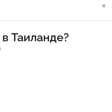
 в Таиланде?
?