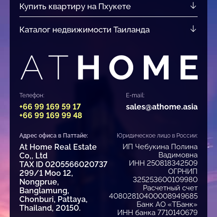
Купить квартиру на Пхукете
Каталог недвижимости Таиланда
Телефон:
E-mail:
+66 99 169 59 17
sales@athome.asia
+66 99 169 99 48
Адрес офиса в Паттайе:
Юридическое лицо в России:
At Home Real Estate
ИП Чебукина Полина
Вадимовна
Co,, Ltd
ИНН 250818342509
TAX ID 0205566020737
ОГРНИП
299/1 Moo 12,
325253600109980
Nongprue,
Расчетный счет
Banglamung,
40802810400008949685
Chonburi, Pattaya,
Банк АО «ТБанк»
Thailand, 20150.
ИНН банка 7710140679